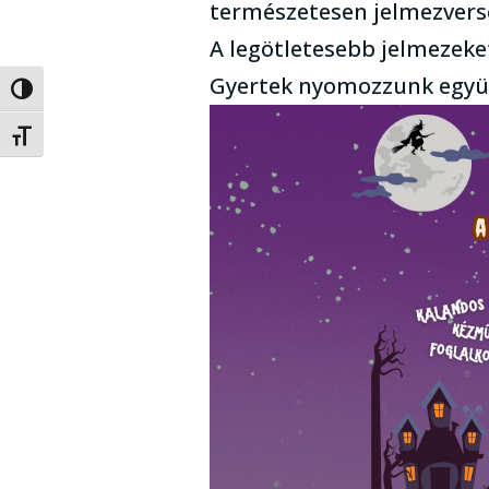
természetesen jelmezvers
A legötletesebb jelmezeke
Gyertek nyomozzunk együ
Nagy kontraszt váltása
Betűméret váltása