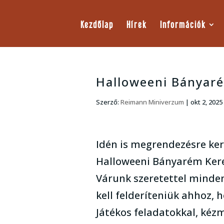
Kezdőlap
Hírek
Információk
Halloweeni Bányar
Szerző:
Reimann Miniverzum
|
okt 2, 2025
Idén is megrendezésre ke
Halloweeni Bányarém Kere
Várunk szeretettel minden
kell felderíteniük ahhoz,
Játékos feladatokkal, kézmű