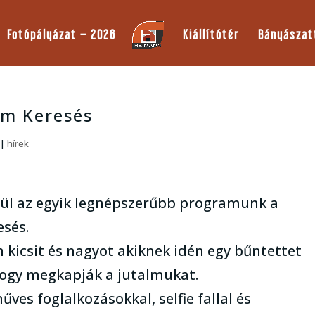
Fotópályázat – 2026
Kiállítótér
Bányászat
ém Keresés
|
hírek
rül az egyik legnépszerűbb programunk a
sés.
 kicsit és nagyot akiknek idén egy bűntettet
 hogy megkapják a jutalmukat.
ves foglalkozásokkal, selfie fallal és